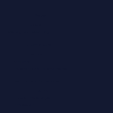
Seiten
Produkte
Lieferung und Bezahlung
Informationen
Über uns
Kontakte
Datenschutz & Datensicherheit
Rechtliche Informationen
ALB's
Cookie-Einstellungen
Impressum