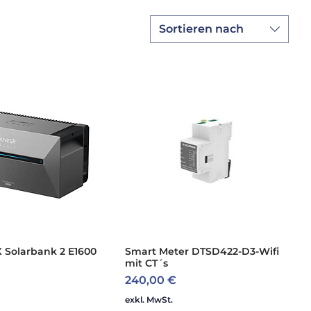
Sortieren nach
 Solarbank 2 E1600
Smart Meter DTSD422-D3-Wifi
mit CT´s
Preis
240,00 €
exkl. MwSt.