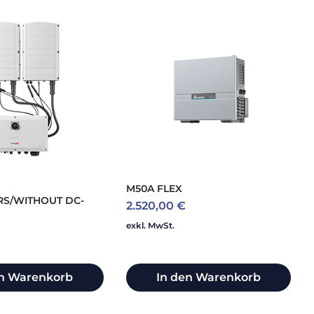
M50A FLEX
S/WITHOUT DC-
Preis
2.520,00 €
exkl. MwSt.
en Warenkorb
In den Warenkorb