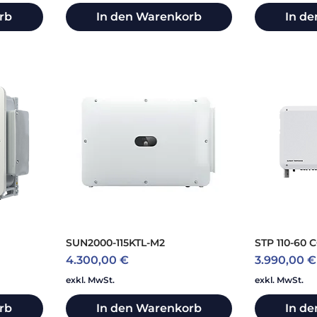
rb
In den Warenkorb
In d
SUN2000-115KTL-M2
STP 110-60 
Preis
Preis
4.300,00 €
3.990,00 €
exkl. MwSt.
exkl. MwSt.
rb
In den Warenkorb
In d