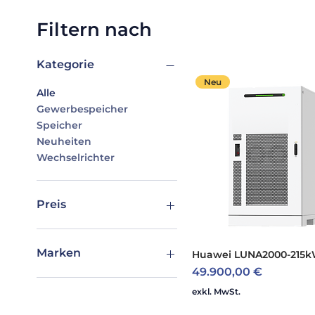
Filtern nach
Kategorie
Neu
Alle
Gewerbespeicher
Speicher
Neuheiten
Wechselrichter
Preis
5 €
49.900 €
Marken
Huawei LUNA2000-215
Preis
49.900,00 €
ABB
exkl. MwSt.
ABB STOTZ-KONTAKT
AXITEC