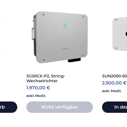
SG50CX-P2, String-
SUN2000-50
Wechselrichter
Preis
2.500,00 €
Preis
1.970,00 €
exkl. MwSt.
exkl. MwSt.
rb
Nicht verfügbar
In d