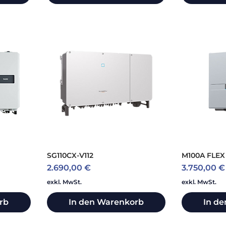
SG110CX-V112
M100A FLEX
Preis
Preis
2.690,00 €
3.750,00 €
exkl. MwSt.
exkl. MwSt.
rb
In den Warenkorb
In d