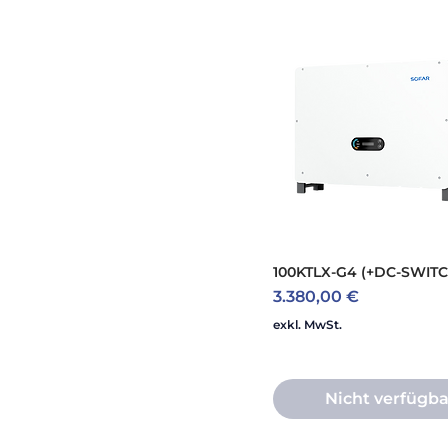
100KTLX-G4 (+DC-SWITC
Preis
3.380,00 €
exkl. MwSt.
Nicht verfügba