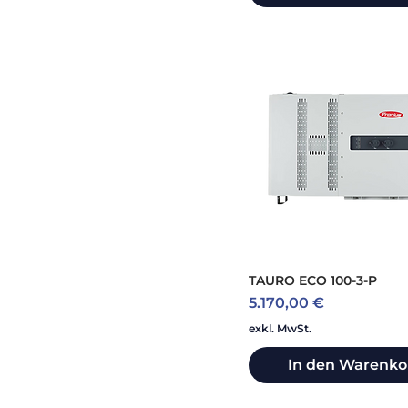
LG Electronics
LG Energy Solution
LGS + SMA
Marzari
Padcon
Phoenix Contact
Pylontech
SMA
Santon
SOFAR
Solar Manager
Solar-Log
SolarEdge
TAURO ECO 100-3-P
Solarfox
Preis
5.170,00 €
SolaX Power
Sungrow
exkl. MwSt.
Tigo Energy
In den Warenko
Top Cable
Varta