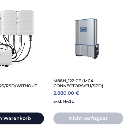
M88H_122 CF (MC4-
S/RSD/WITHOUT
CONNECTORS/FU/SPD)
)
Preis
2.880,00 €
€
exkl. MwSt.
en Warenkorb
Nicht verfügbar