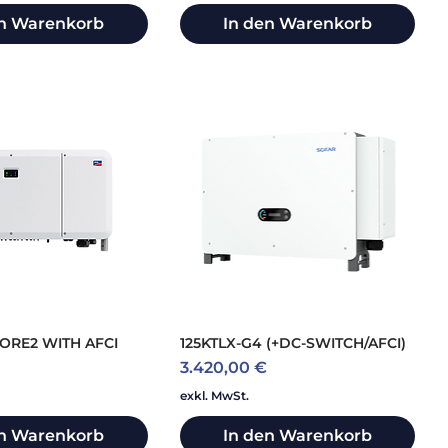
en Warenkorb
In den Warenkorb
CORE2 WITH AFCI
125KTLX-G4 (+DC-SWITCH/AFCI)
Preis
3.420,00 €
exkl. MwSt.
en Warenkorb
In den Warenkorb