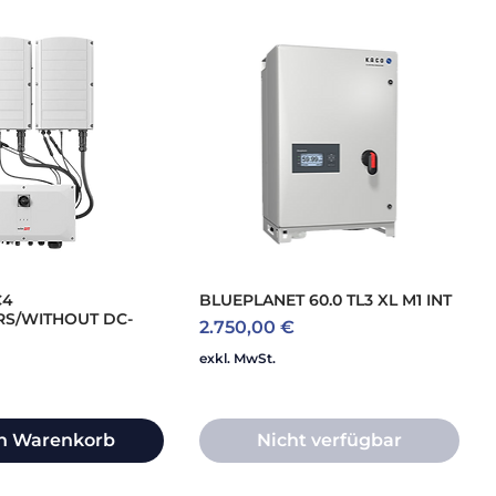
C4
BLUEPLANET 60.0 TL3 XL M1 INT
S/WITHOUT DC-
Preis
2.750,00 €
exkl. MwSt.
en Warenkorb
Nicht verfügbar