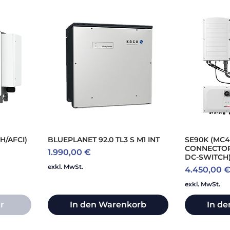
H/AFCI)
BLUEPLANET 92.0 TL3 S M1 INT
SE90K (MC4
CONNECTOR
Preis
1.990,00 €
DC-SWITCH
exkl. MwSt.
Preis
4.450,00 
exkl. MwSt.
r
In den Warenkorb
In d