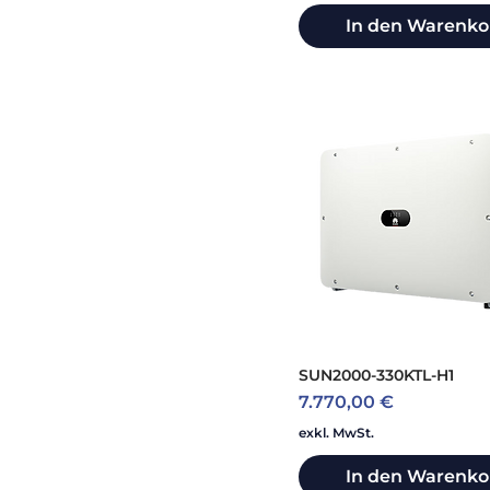
Axitec + SOFAR
In den Warenko
Benning
BYD
Conduct
Delta
Eaton
Enphase
enwitec
FIMER
Fronius
Goodwe
Hardy Barth
Huawei
K2 Systems GmbH
KACO new energy
SUN2000-330KTL-H1
KBE
Preis
7.770,00 €
Kostal
exkl. MwSt.
Lapp
LevelX Energy
In den Warenko