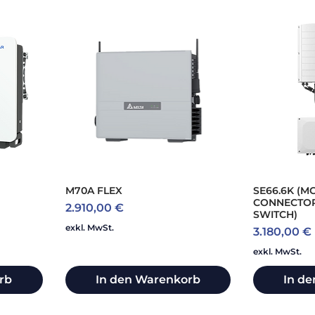
M70A FLEX
SE66.6K (M
CONNECTOR
Preis
2.910,00 €
SWITCH)
exkl. MwSt.
Preis
3.180,00 €
exkl. MwSt.
rb
In den Warenkorb
In d