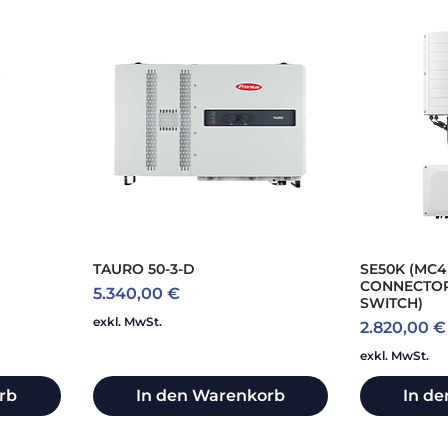
TAURO 50-3-D
SE50K (MC4
CONNECTOR
Preis
5.340,00 €
SWITCH)
exkl. MwSt.
Preis
2.820,00 €
exkl. MwSt.
rb
In den Warenkorb
In d