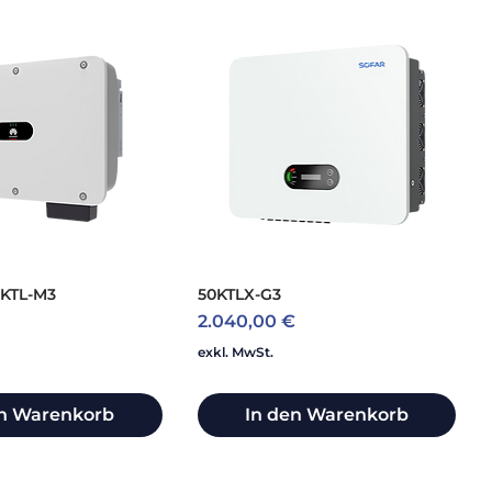
KTL-M3
50KTLX-G3
Preis
2.040,00 €
exkl. MwSt.
en Warenkorb
In den Warenkorb