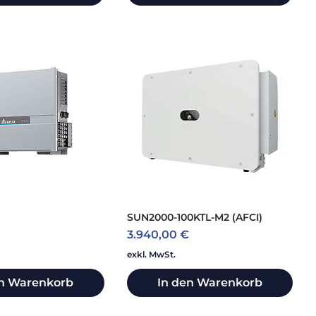
SUN2000-100KTL-M2 (AFCI)
Preis
3.940,00 €
exkl. MwSt.
en Warenkorb
In den Warenkorb