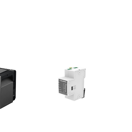
w/o display
ja
RS485
70,00
77,00
Trafolos
ng (kWp):
125,00
Ja
C (V):
1.100,00
ung (V):
900
3