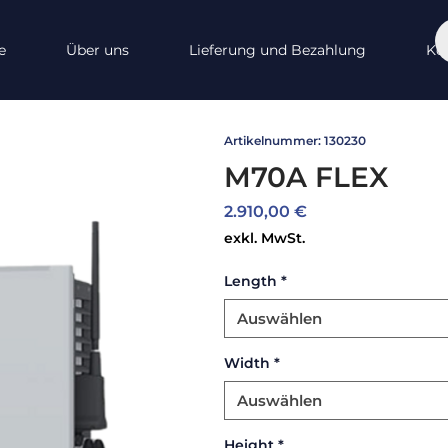
e
Über uns
Lieferung und Bezahlung
Ko
Artikelnummer: 130230
M70A FLEX
Preis
2.910,00 €
exkl. MwSt.
Length
*
Auswählen
Width
*
Auswählen
Height
*