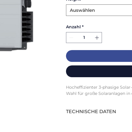
Auswählen
Anzahl
*
Hocheffizienter 3-phasige Solar
Wahl für große Solaranlagen in 
TECHNISCHE DATEN
Anzahl Stringeingänge (Stk):