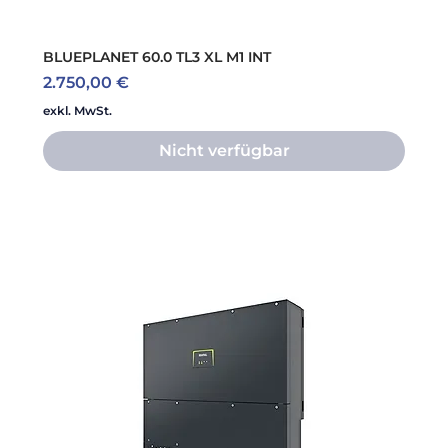
BLUEPLANET 60.0 TL3 XL M1 INT
Preis
2.750,00 €
exkl. MwSt.
Nicht verfügbar