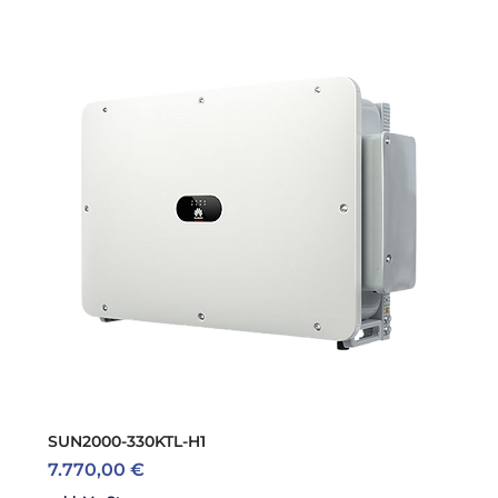
SUN2000-330KTL-H1
Preis
7.770,00 €