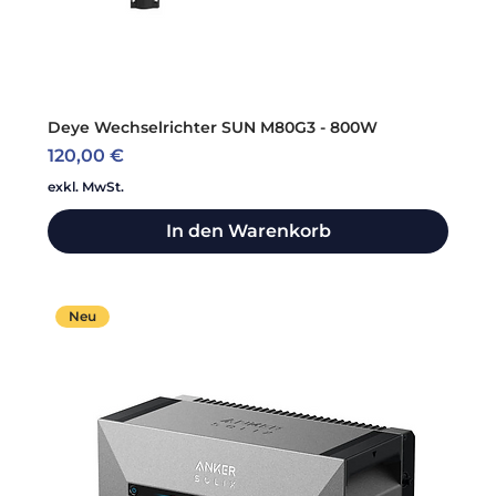
Deye Wechselrichter SUN M80G3 - 800W
Preis
120,00 €
exkl. MwSt.
In den Warenkorb
Neu