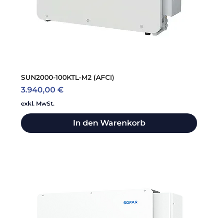
SUN2000-100KTL-M2 (AFCI)
Preis
3.940,00 €
exkl. MwSt.
In den Warenkorb