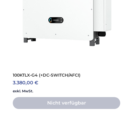
100KTLX-G4 (+DC-SWITCH/AFCI)
Preis
3.380,00 €
exkl. MwSt.
Nicht verfügbar