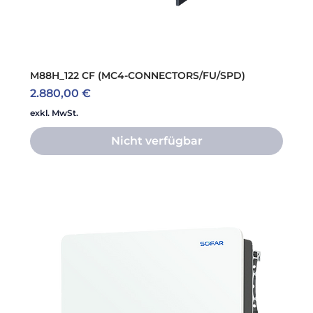
M88H_122 CF (MC4-CONNECTORS/FU/SPD)
Preis
2.880,00 €
exkl. MwSt.
Nicht verfügbar