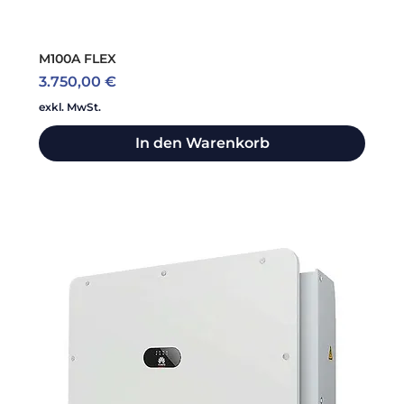
M100A FLEX
Preis
3.750,00 €
exkl. MwSt.
In den Warenkorb