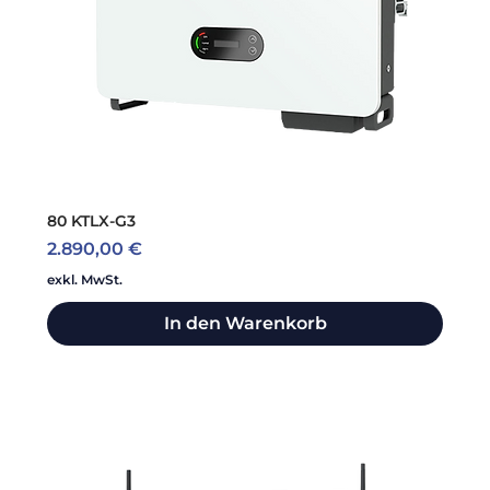
80 KTLX-G3
Preis
2.890,00 €
exkl. MwSt.
In den Warenkorb