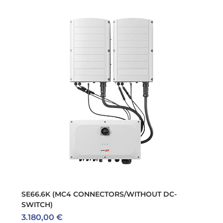
SE66.6K (MC4 CONNECTORS/WITHOUT DC-
SWITCH)
Preis
3.180,00 €