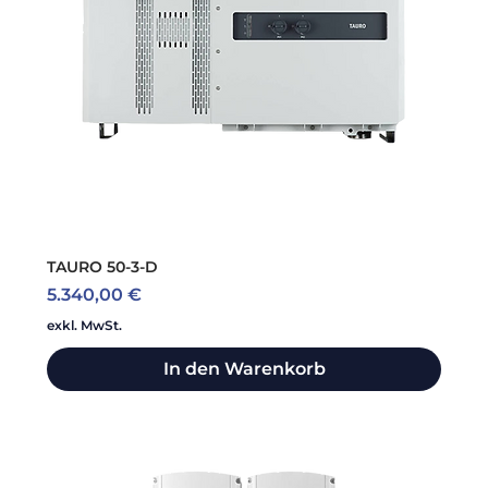
TAURO 50-3-D
Preis
5.340,00 €
exkl. MwSt.
In den Warenkorb