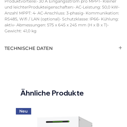
Produktvorteile:• 30 A Eingangsstrom pro MPPT• Kleiner 
und leichterProdukteigenschaften:• AC-Leistung: 50,0 kW• 
Anzahl MPPT: 4• AC-Anschluss: 3-phasig• Kommunikation: 
RS485, Wifi / LAN (optional)• Schutzklasse: IP66• Kühlung: 
aktiv• Abmessungen: 575 x 645 x 245 mm (H x B x T)• 
Gewicht: 41,0 kg
TECHNISCHE DATEN
Anzahl Stringeingänge (Stk):
8
Display:
w/o display
Arc Fault Circuit Interrupter:
ja
Ähnliche Produkte
Schnittstelle 1:
RS485
AC Nennleistung (kVA):
50,00
Neu
Maximale AC-Leistung (kVA):
55,00