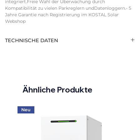
integriert.Freie Wahl der Überwachung durch 
Kompatibilität zu vielen Parkreglern undDatenloggern.- 5 
Jahre Garantie nach Registrierung im KOSTAL Solar 
Webshop
TECHNISCHE DATEN
Anzahl Stringeingänge (Stk):
12
Display:
w/o display
Arc Fault Circuit Interrupter:
nein
Ähnliche Produkte
Schnittstelle 1:
Ethernet
AC Nennleistung (kVA):
60,00
Neu
Schnittstelle 2:
RS485
Maximale AC-Leistung (kVA):
66,00