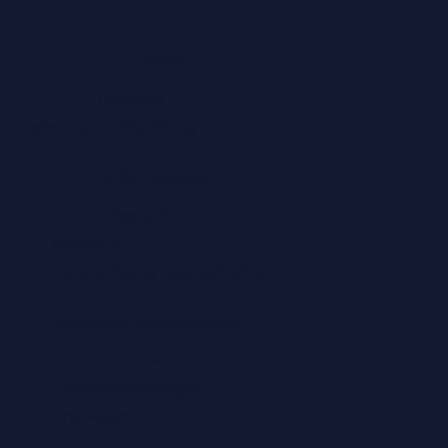
Seiten
Produkte
Lieferung und Bezahlung
Informationen
Über uns
Kontakte
Datenschutz & Datensicherheit
Rechtliche Informationen
ALB's
Cookie-Einstellungen
Impressum