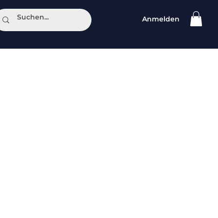
Anmelden
ntakt