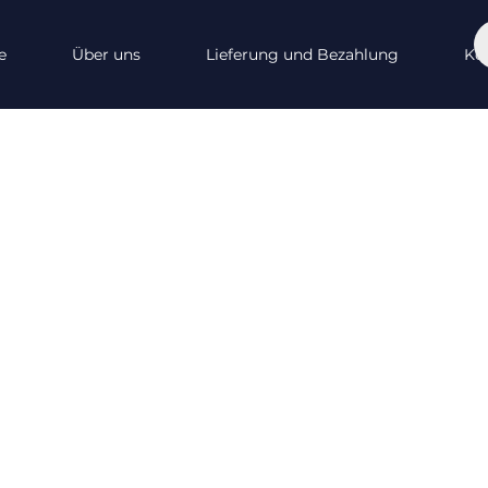
e
Über uns
Lieferung und Bezahlung
Ko