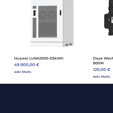
Huawei LUNA2000-215kWh
Schnellansicht
Deye Wech
800W
Preis
49.900,00 €
Preis
120,00 €
exkl. MwSt.
exkl. MwSt.
Ihr Ansprechpartner für
Photovoltaiklösungen.