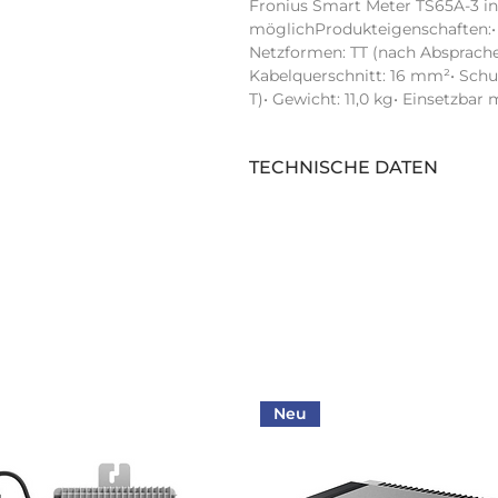
Fronius Smart Meter TS65A-3 in
möglichProdukteigenschaften:• 
Netzformen: TT (nach Absprache
Kabelquerschnitt: 16 mm²• Schut
T)• Gewicht: 11,0 kg• Einsetzbar 
TECHNISCHE DATEN
Hersteller:
Hersteller Artikelbezeichnung:
Intrastat Warennummer:
Hersteller Artikelnummer:
Herstellerbezeichnung: :
Neu