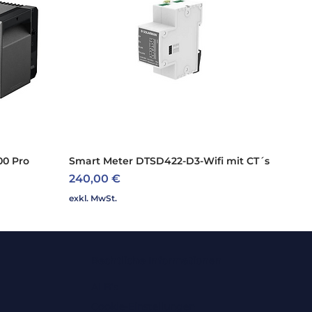
00 Pro
Smart Meter DTSD422-D3-Wifi mit CT´s
Schnellansicht
Preis
240,00 €
exkl. MwSt.
Rechtliche Informationen
ALB's
Cookie-Einstellungen