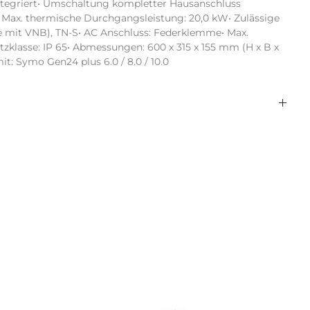
tegriert• Umschaltung kompletter Hausanschluss 
Max. thermische Durchgangsleistung: 20,0 kW• Zulässige 
 mit VNB), TN-S• AC Anschluss: Federklemme• Max. 
zklasse: IP 65• Abmessungen: 600 x 315 x 155 mm (H x B x 
mit: Symo Gen24 plus 6.0 / 8.0 / 10.0
enwitec
3PH_FRO_BBDAP_20KW_3PH_FRT
85371098
10017349
Ersatzstrom-Box Fronius Symo Gen24
plus