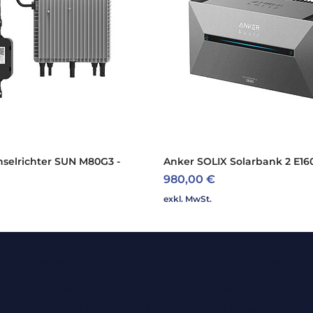
selrichter SUN M80G3 -
Schnellansicht
Anker SOLIX Solarbank 2 E16
Schnellansicht
Preis
980,00 €
exkl. MwSt.
Seiten
Informationen
Produkte
Über uns
Lieferung und Bezahlung
Kontakte