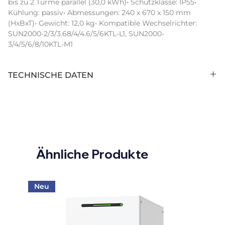
bis zu 2 Türme parallel (30,0 kWh)• Schutzklasse: IP55• 
Kühlung: passiv• Abmessungen: 240 x 670 x 150 mm 
(HxBxT)• Gewicht: 12,0 kg• Kompatible Wechselrichter: 
SUN2000-2/3/3.68/4/4.6/5/6KTL-L1, SUN2000-
3/4/5/6/8/10KTL-M1
TECHNISCHE DATEN
Hersteller:
Huawei
Hersteller
LUNA2000-5KW-C0
Artikelbezeichnung:
Ähnliche Produkte
Intrastat
85044095
Warennummer:
Hersteller
01074646
Neu
Artikelnummer:
Herstellerbezeichnung: :
LUNA2000-5KW-C0 Power