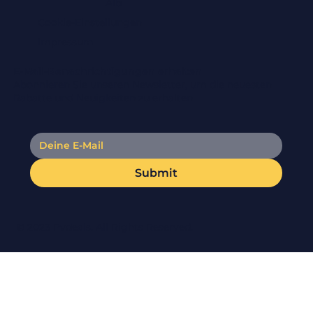
Alb
Cookie-Einstellungen
Impressum
E-Mail-Benachrichtigungen erhalten
Abonnieren Sie unseren Newsletter, um die neuesten
Rabatte und Neuigkeiten zu erhalten
Submit
© 2023 Pvdeals. All Rights Reserved.