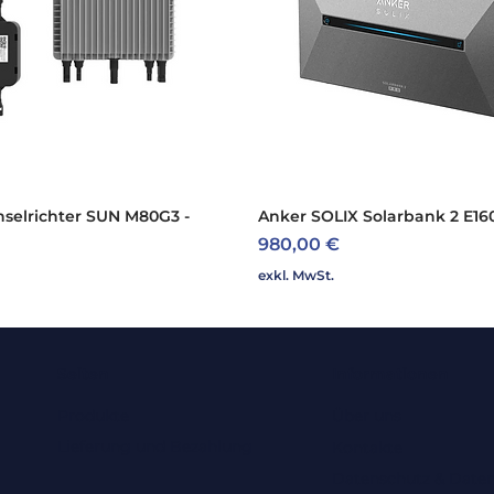
selrichter SUN M80G3 -
Schnellansicht
Anker SOLIX Solarbank 2 E16
Schnellansicht
Preis
980,00 €
exkl. MwSt.
Seiten
Informationen
Produkte
Über uns
Lieferung und Bezahlung
Kontakte
Datenschutz & Daten