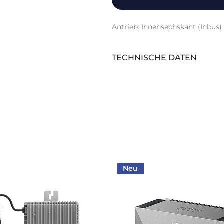
Antrieb: Innensechskant (Inbus
TECHNISCHE DATEN
Hersteller:
Hersteller Artikelbezeichnung:
Hersteller Artikelnummer:
Intrastat Warennummer:
Farbe:
Neu
Herstellerbezeichnung: :