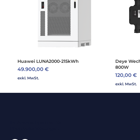
Huawei LUNA2000-215kWh
Schnellansicht
Deye Wech
800W
Preis
49.900,00 €
Preis
120,00 €
exkl. MwSt.
exkl. MwSt.
Ihr Ansprechpartner für
Photovoltaiklösungen.