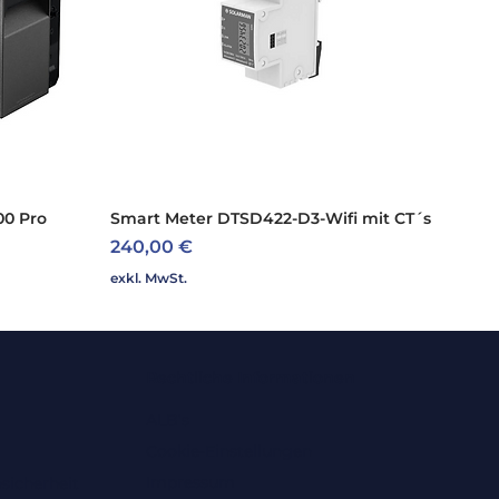
00 Pro
Smart Meter DTSD422-D3-Wifi mit CT´s
Schnellansicht
Preis
240,00 €
exkl. MwSt.
Rechtliche Informationen
ALB's
Cookie-Einstellungen
Impressum
sicherheit