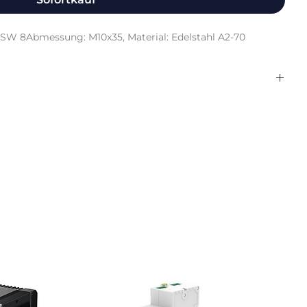
) SW 8Abmessung: M10x35, Material: Edelstahl A2-70
K2 Systems GmbH
Flat Head Screw M10x35
1000786
73181562
Silber
SC SC M10x35 HS