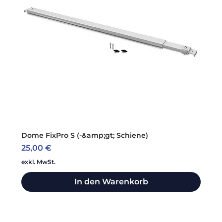
Dome FixPro S (-&amp;gt; Schiene)
Preis
25,00 €
exkl. MwSt.
In den Warenkorb