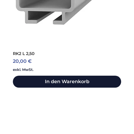
RK2 L 2,50
Preis
20,00 €
exkl. MwSt.
In den Warenkorb