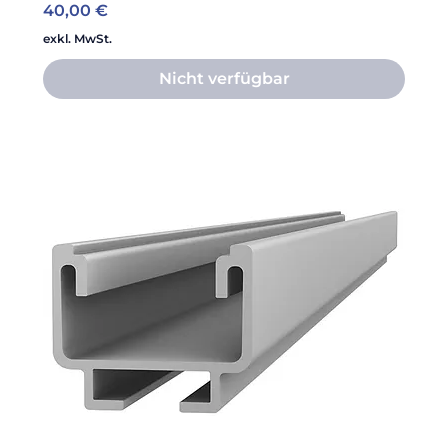
Preis
40,00 €
exkl. MwSt.
Nicht verfügbar