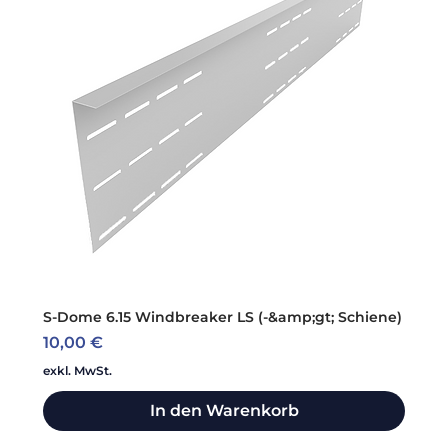
S-Dome 6.15 Windbreaker LS (-&amp;gt; Schiene)
Preis
10,00 €
exkl. MwSt.
In den Warenkorb