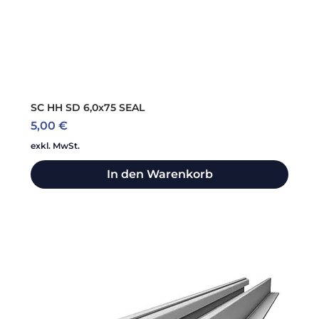
SC HH SD 6,0x75 SEAL
Preis
5,00 €
exkl. MwSt.
In den Warenkorb