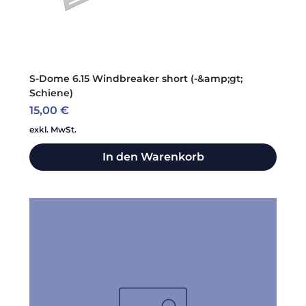
S-Dome 6.15 Windbreaker short (-&amp;gt;
Schiene)
Preis
15,00 €
exkl. MwSt.
In den Warenkorb