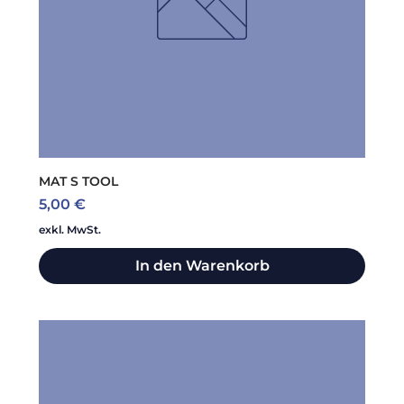
MAT S TOOL
Preis
5,00 €
exkl. MwSt.
In den Warenkorb