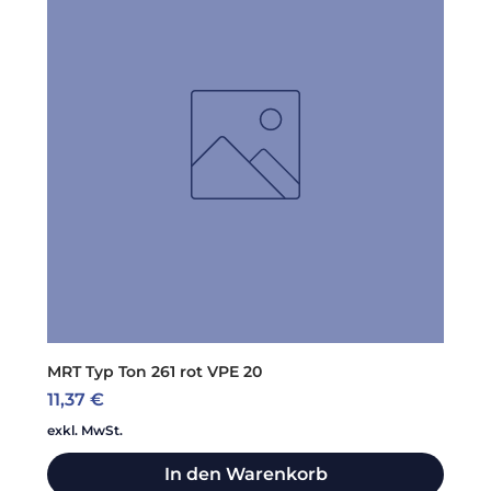
MRT Typ Ton 261 rot VPE 20
Preis
11,37 €
exkl. MwSt.
In den Warenkorb