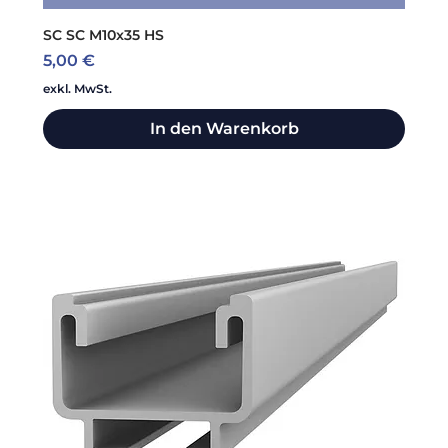
SC SC M10x35 HS
Preis
5,00 €
exkl. MwSt.
In den Warenkorb