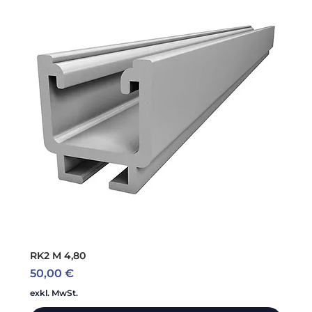
RK2 M 4,80
Preis
50,00 €
exkl. MwSt.