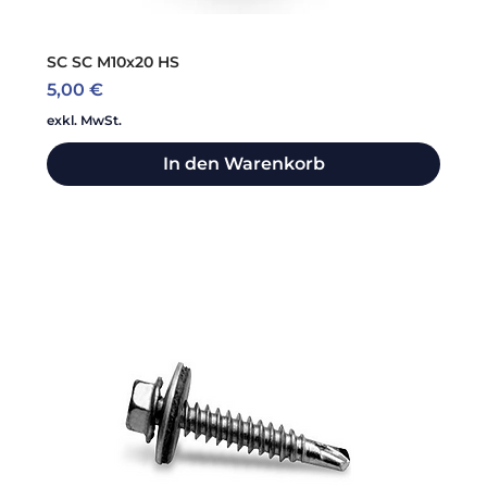
SC SC M10x20 HS
Preis
5,00 €
exkl. MwSt.
In den Warenkorb