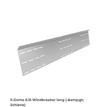
S-Dome 6.15 Windbreaker long (-&amp;gt;
Schiene)