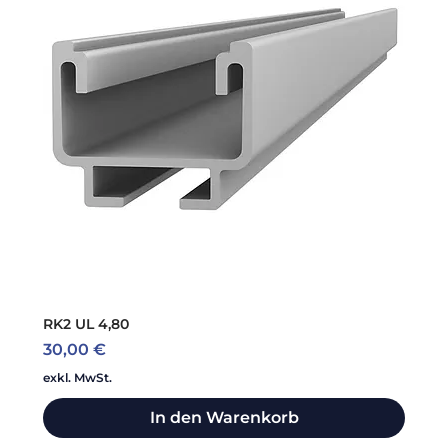
RK2 UL 4,80
Preis
30,00 €
exkl. MwSt.
In den Warenkorb