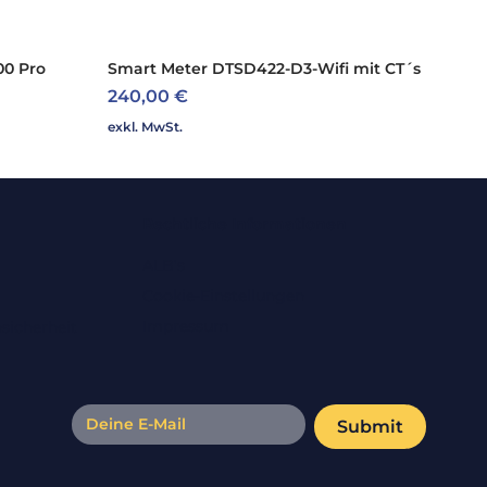
00 Pro
Smart Meter DTSD422-D3-Wifi mit CT´s
Schnellansicht
Preis
240,00 €
exkl. MwSt.
Rechtliche Informationen
ALB's
Cookie-Einstellungen
Impressum
sicherheit
Submit