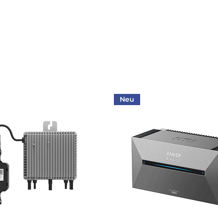
Zellchemie:
Nutzbare Kapazität (kWh):
Speichertyp:
Neu