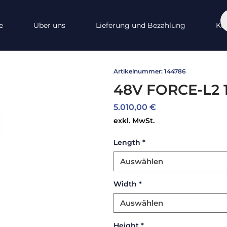
e
Über uns
Lieferung und Bezahlung
Ko
Artikelnummer: 144786
48V FORCE-L2 1
Preis
5.010,00 €
exkl. MwSt.
Length
*
Auswählen
Width
*
Auswählen
Height
*