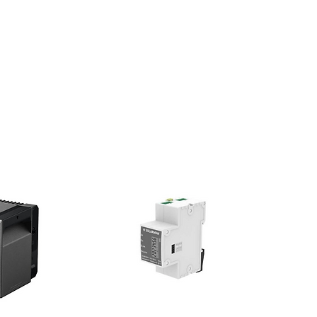
LFP
13,50
Low Voltage