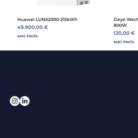
Huawei LUNA2000-215kWh
Schnellansicht
Deye Wech
800W
Preis
49.900,00 €
Preis
120,00 €
exkl. MwSt.
exkl. MwSt.
Ihr Ansprechpartner für
Photovoltaiklösungen.