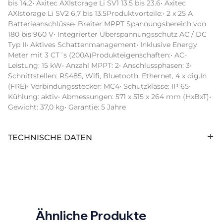
bis 14.2• Axitec AXIstorage Li SV1 13.5 bis 23.6• Axitec 
AXIstorage Li SV2 6,7 bis 13.5Produktvorteile:• 2 x 25 A 
Batterieanschlüsse• Breiter MPPT Spannungsbereich von 
180 bis 960 V• Integrierter Überspannungsschutz AC / DC 
Typ II• Aktives Schattenmanagement• Inklusive Energy 
Meter mit 3 CT´s (200A)Produkteigenschaften:• AC-
Leistung: 15 kW• Anzahl MPPT: 2• Anschlussphasen: 3• 
Schnittstellen: RS485, Wifi, Bluetooth, Ethernet, 4 x dig.In 
(FRE)• Verbindungsstecker: MC4• Schutzklasse: IP 65• 
Kühlung: aktiv• Abmessungen: 571 x 515 x 264 mm (HxBxT)• 
Gewicht: 37,0 kg• Garantie: 5 Jahre
TECHNISCHE DATEN
Anzahl Stringeingänge (Stk):
4
Display:
with display
Arc Fault Circuit Interrupter:
nein
Ähnliche Produkte