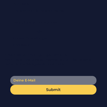
exkl. MwSt.
Kontakte
Datenschutz & Datensicherheit
Rechtliche Informationen
Alb
Cookie-Einstellungen
Impressum
E-Mail-Benachrichtigungen erhalten
Abonnieren Sie unseren Newsletter, um die neuesten
Rabatte und Neuigkeiten zu erhalten
Submit