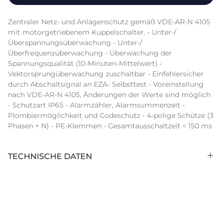
Zentraler Netz- und Anlagenschutz gemäß VDE-AR-N 4105 
mit motorgetriebenem Kuppelschalter. - Unter-/
Überspannungsüberwachung - Unter-/
Überfrequenzüberwachung - Überwachung der 
Spannungsqualität (10-Minuten-Mittelwert) - 
Vektorsprungüberwachung zuschaltbar - Einfehlersicher 
durch Abschaltsignal an EZA- Selbsttest - Voreinstellung 
nach VDE-AR-N 4105, Änderungen der Werte sind möglich 
- Schutzart IP65 - Alarmzähler, Alarmsummenzeit - 
Plombiermöglichkeit und Codeschutz - 4-polige Schütze (3 
Phasen + N) - PE-Klemmen - Gesamtausschaltzeit < 150 ms
TECHNISCHE DATEN
Hersteller:
Eaton
Hersteller
NAS160-CI-2-K95
Artikelbezeichnung: