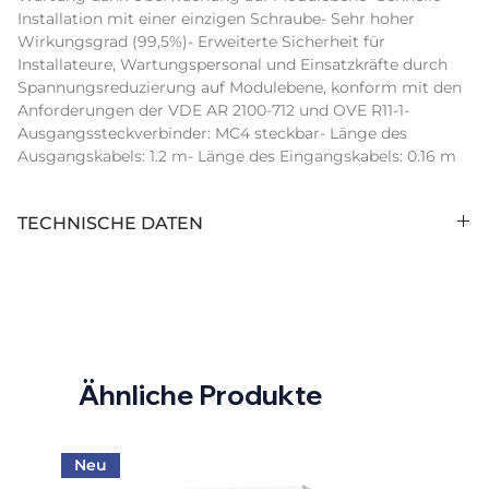
Installation mit einer einzigen Schraube- Sehr hoher 
Wirkungsgrad (99,5%)- Erweiterte Sicherheit für 
Installateure, Wartungspersonal und Einsatzkräfte durch 
Spannungsreduzierung auf Modulebene, konform mit den 
Anforderungen der VDE AR 2100-712 und OVE R11-1- 
Ausgangssteckverbinder: MC4 steckbar- Länge des 
Ausgangskabels: 1.2 m- Länge des Eingangskabels: 0.16 m
TECHNISCHE DATEN
Hersteller:
SolarEdge
Intrastat
90328900
Warennummer:
Ähnliche Produkte
Hersteller
P404
Artikelbezeichnung:
Hersteller
P404-4RM4MRM
Neu
Artikelnummer: