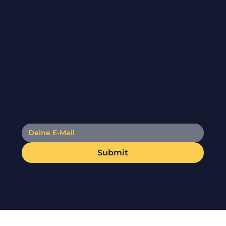
Rechtliche Informationen
Alb
Cookie-Einstellungen
Impressum
E-Mail-Benachrichtigungen erhalten
Abonnieren Sie unseren Newsletter, um die neuesten
Rabatte und Neuigkeiten zu erhalten
Submit
© 2023 Pvdeals. All Rights Reserved.