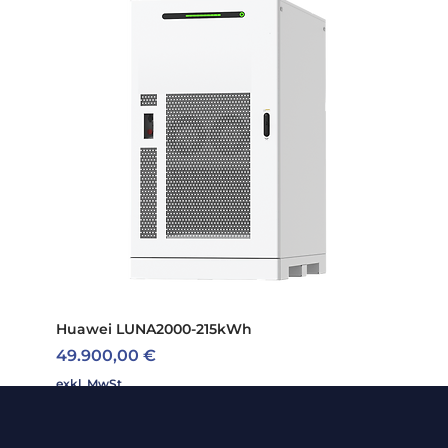
Herstellerbezeichnung: :
POWER OPTIMIZER P404-
P5 (MC4)
Huawei LUNA2000-215kWh
Preis
49.900,00 €
exkl. MwSt.
Neu