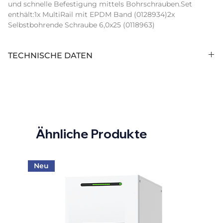
und schnelle Befestigung mittels Bohrschrauben.Set 
enthält:1x MultiRail mit EPDM Band (0128934)2x 
Selbstbohrende Schraube 6,0x25 (0118963)
TECHNISCHE DATEN
Hersteller:
K2 Systems GmbH
Hersteller
RK2 MUR 0,25m EPDM
Artikelbezeichnung:
SET
Ähnliche Produkte
Intrastat Warennummer:
76042990
Farbe:
Silber
Neu
Herstellerbezeichnung: :
RK2 MUR 0,25m EPDM
SET