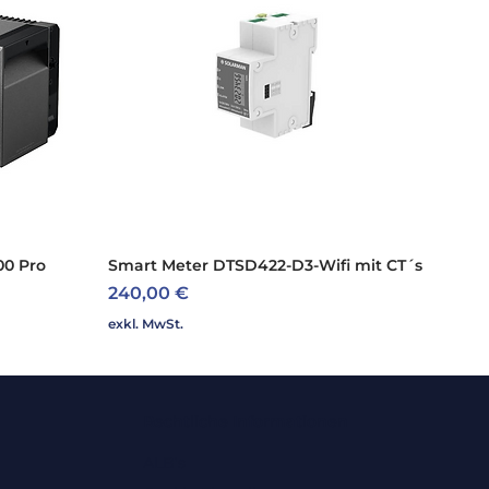
3,00
Trafolos
ng (kWp):
4,65
Nein
C (V):
480,00
1
00 Pro
Smart Meter DTSD422-D3-Wifi mit CT´s
Schnellansicht
Preis
9,00
240,00 €
exkl. MwSt.
):
98,80
99,20
Rechtliche Informationen
IP65
ALB's