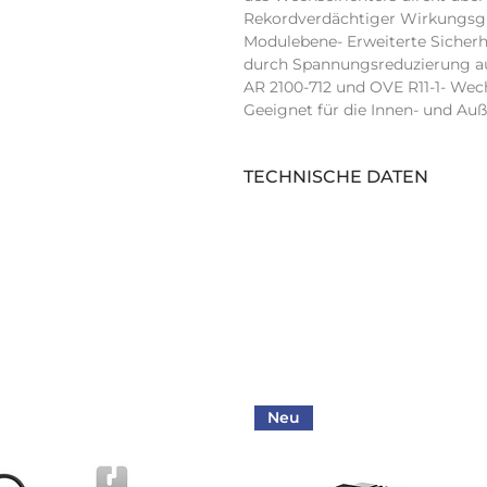
Rekordverdächtiger Wirkungsgra
Modulebene- Erweiterte Sicherhe
durch Spannungsreduzierung au
AR 2100-712 und OVE R11-1- Wech
Geeignet für die Innen- und A
TECHNISCHE DATEN
Anzahl Stringeingänge (Stk):
Display:
Arc Fault Circuit Interrupter:
Schnittstelle 1:
AC Nennleistung (kVA):
Neu
Schnittstelle 2: