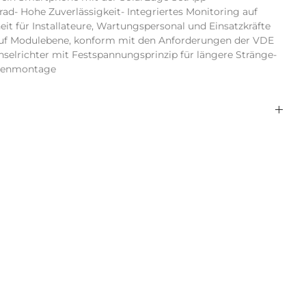
d- Hohe Zuverlässigkeit- Integriertes Monitoring auf 
it für Installateure, Wartungspersonal und Einsatzkräfte 
f Modulebene, konform mit den Anforderungen der VDE 
selrichter mit Festspannungsprinzip für längere Stränge- 
ußenmontage
1
w/o display
ja
RS485
3,00
Ethernet