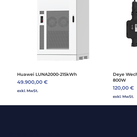
Huawei LUNA2000-215kWh
Schnellansicht
Deye Wech
800W
Preis
49.900,00 €
Preis
120,00 €
exkl. MwSt.
exkl. MwSt.
Ihr Ansprechpartner für