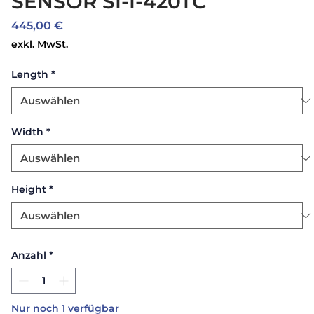
SENSOR SI-I-420TC
Preis
445,00 €
exkl. MwSt.
Length
*
Width
*
Height
*
Anzahl
*
Nur noch 1 verfügbar