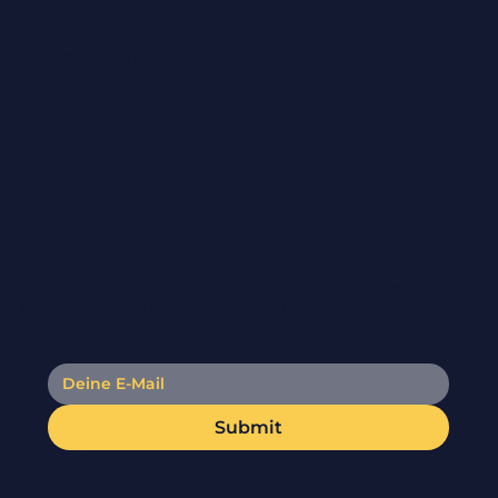
exkl. MwSt.
Kontakte
Datenschutz & Datensicherheit
Rechtliche Informationen
Alb
Cookie-Einstellungen
Impressum
E-Mail-Benachrichtigungen erhalten
Abonnieren Sie unseren Newsletter, um die neuesten
Rabatte und Neuigkeiten zu erhalten
Submit