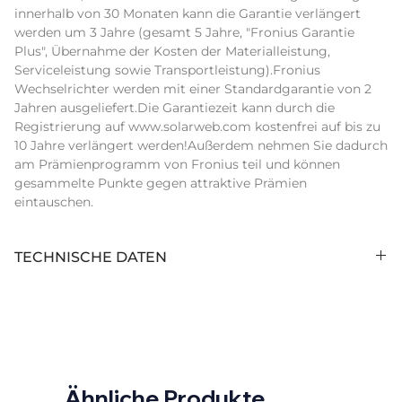
innerhalb von 30 Monaten kann die Garantie verlängert 
werden um 3 Jahre (gesamt 5 Jahre, "Fronius Garantie 
Plus", Übernahme der Kosten der Materialleistung, 
Serviceleistung sowie Transportleistung).Fronius 
Wechselrichter werden mit einer Standardgarantie von 2 
Jahren ausgeliefert.Die Garantiezeit kann durch die 
Registrierung auf www.solarweb.com kostenfrei auf bis zu 
10 Jahre verlängert werden!Außerdem nehmen Sie dadurch 
am Prämienprogramm von Fronius teil und können 
gesammelte Punkte gegen attraktive Prämien 
eintauschen.
TECHNISCHE DATEN
Anzahl Stringeingänge (Stk):
6
Display:
with display
Arc Fault Circuit Interrupter:
ja
Ähnliche Produkte