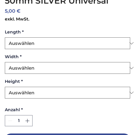
50mm SILVER Universal
Preis
5,00 €
exkl. MwSt.
Length
*
Width
*
Height
*
Anzahl
*