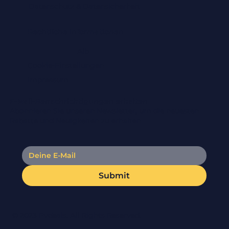
Datenschutz & Datensicherheit
Rechtliche Informationen
Alb
Cookie-Einstellungen
Impressum
E-Mail-Benachrichtigungen erhalten
Abonnieren Sie unseren Newsletter, um die neuesten
Rabatte und Neuigkeiten zu erhalten
Submit
© 2023 Pvdeals. All Rights Reserved.