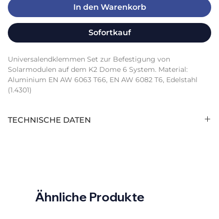
In den Warenkorb
Sofortkauf
Universalendklemmen Set zur Befestigung von 
Solarmodulen auf dem K2 Dome 6 System. Material: 
Aluminium EN AW 6063 T66, EN AW 6082 T6, Edelstahl 
(1.4301)
TECHNISCHE DATEN
Hersteller:
K2 Systems GmbH
Hersteller
DomeClamp EC Set 30-50
Artikelbezeichnung:
Ähnliche Produkte
Hersteller
2002559
Artikelnummer: