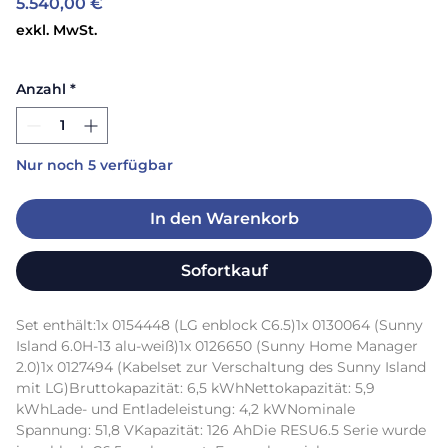
Preis
5.540,00 €
exkl. MwSt.
Anzahl
*
Nur noch 5 verfügbar
In den Warenkorb
Sofortkauf
Set enthält:1x 0154448 (LG enblock C6.5)1x 0130064 (Sunny 
Island 6.0H-13 alu-weiß)1x 0126650 (Sunny Home Manager 
2.0)1x 0127494 (Kabelset zur Verschaltung des Sunny Island 
mit LG)Bruttokapazität: 6,5 kWhNettokapazität: 5,9 
kWhLade- und Entladeleistung: 4,2 kWNominale 
Spannung: 51,8 VKapazität: 126 AhDie RESU6.5 Serie wurde 