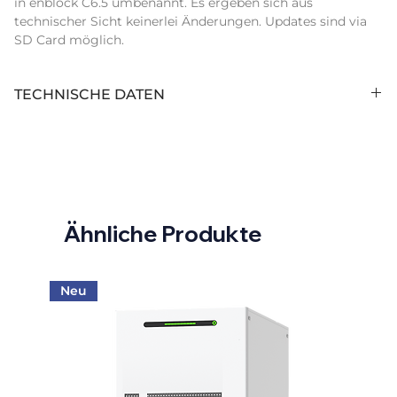
in enblock C6.5 umbenannt. Es ergeben sich aus 
technischer Sicht keinerlei Änderungen. Updates sind via 
SD Card möglich.
TECHNISCHE DATEN
Nutzbare Kapazität (kWh):
5,90
AC Nennleistung (kVA):
4,60
Speichertyp:
Low Voltage
Ähnliche Produkte
Neu