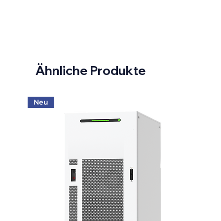
Nutzbare Kapazität (kWh):
9,12
Zellchemie:
LFP
Speichertyp:
High Voltage
Ähnliche Produkte
Neu