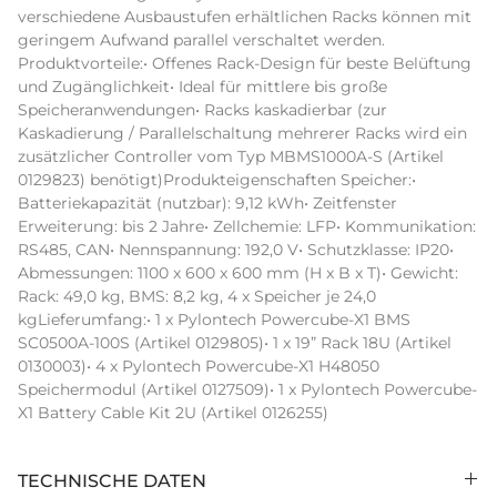
verschiedene Ausbaustufen erhältlichen Racks können mit 
geringem Aufwand parallel verschaltet werden. 
Produktvorteile:• Offenes Rack-Design für beste Belüftung 
und Zugänglichkeit• Ideal für mittlere bis große 
Speicheranwendungen• Racks kaskadierbar (zur 
Kaskadierung / Parallelschaltung mehrerer Racks wird ein 
zusätzlicher Controller vom Typ MBMS1000A-S (Artikel 
0129823) benötigt)Produkteigenschaften Speicher:• 
Batteriekapazität (nutzbar): 9,12 kWh• Zeitfenster 
Erweiterung: bis 2 Jahre• Zellchemie: LFP• Kommunikation: 
RS485, CAN• Nennspannung: 192,0 V• Schutzklasse: IP20• 
Abmessungen: 1100 x 600 x 600 mm (H x B x T)• Gewicht: 
Rack: 49,0 kg, BMS: 8,2 kg, 4 x Speicher je 24,0 
kgLieferumfang:• 1 x Pylontech Powercube-X1 BMS 
SC0500A-100S (Artikel 0129805)• 1 x 19” Rack 18U (Artikel 
0130003)• 4 x Pylontech Powercube-X1 H48050 
Speichermodul (Artikel 0127509)• 1 x Pylontech Powercube-
X1 Battery Cable Kit 2U (Artikel 0126255)
TECHNISCHE DATEN