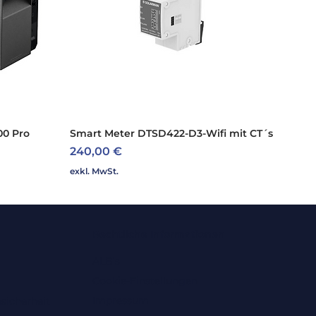
00 Pro
Smart Meter DTSD422-D3-Wifi mit CT´s
Schnellansicht
Preis
240,00 €
exkl. MwSt.
Rechtliche Informationen
ALB's
Cookie-Einstellungen
Impressum
sicherheit