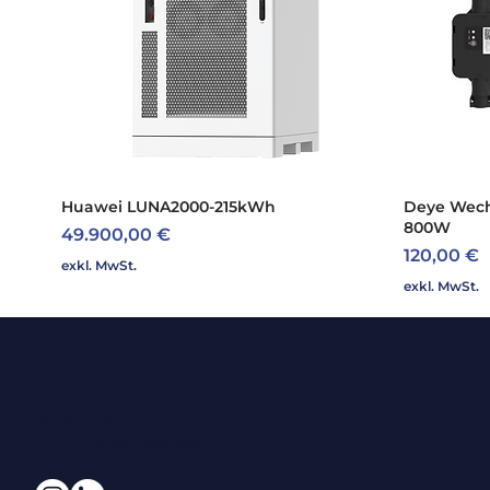
Huawei LUNA2000-215kWh
Schnellansicht
Deye Wech
800W
Preis
49.900,00 €
Preis
120,00 €
exkl. MwSt.
exkl. MwSt.
Ihr Ansprechpartner für
Photovoltaiklösungen.