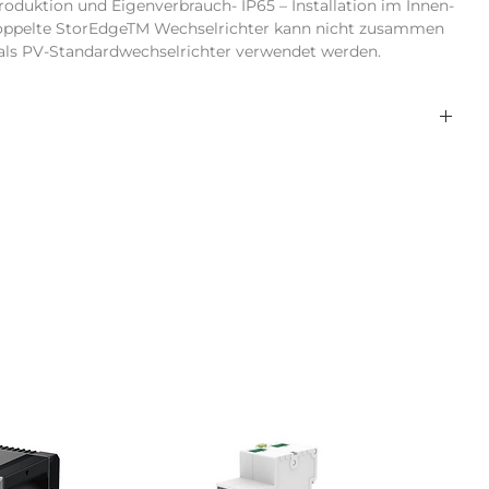
roduktion und Eigenverbrauch- IP65 – Installation im Innen- 
ppelte StorEdgeTM Wechselrichter kann nicht zusammen 
als PV-Standardwechselrichter verwendet werden.
nein
3,68
3,68
Nein
1