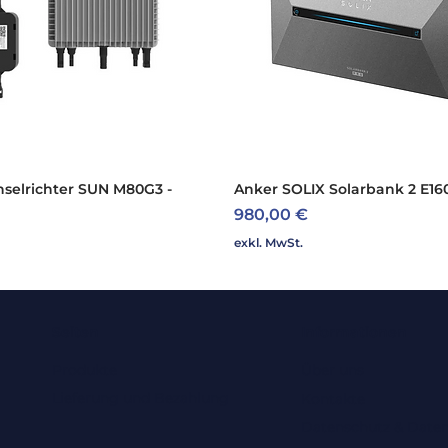
selrichter SUN M80G3 -
Schnellansicht
Anker SOLIX Solarbank 2 E16
Schnellansicht
Preis
980,00 €
exkl. MwSt.
Seiten
Informationen
Produkte
Über uns
Lieferung und Bezahlung
Kontakte
Datenschutz & Daten