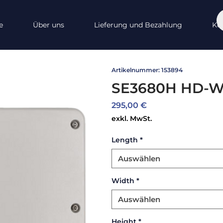
e
Über uns
Lieferung und Bezahlung
Ko
Artikelnummer: 153894
SE3680H HD-W
Preis
295,00 €
exkl. MwSt.
Length
*
Auswählen
Width
*
Auswählen
Height
*