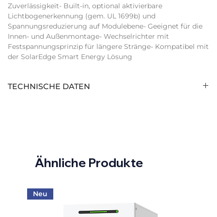
Zuverlässigkeit- Built-in, optional aktivierbare 
Lichtbogenerkennung (gem. UL 1699b) und 
Spannungsreduzierung auf Modulebene- Geeignet für die 
Innen- und Außenmontage- Wechselrichter mit 
Festspannungsprinzip für längere Stränge- Kompatibel mit 
der SolarEdge Smart Energy Lösung
TECHNISCHE DATEN
Anzahl Stringeingänge (Stk):
2
Display:
w/o display
Arc Fault Circuit Interrupter:
nein
Ähnliche Produkte
Schnittstelle 1:
RS485
AC Nennleistung (kVA):
4,00
Neu
Schnittstelle 2:
Ethernet