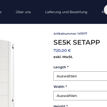
e
Über uns
Lieferung und Bezahlung
Ko
Artikelnummer: 147977
SE5K SETAPP
Preis
720,00 €
exkl. MwSt.
Length
*
Auswählen
Width
*
Auswählen
Height
*