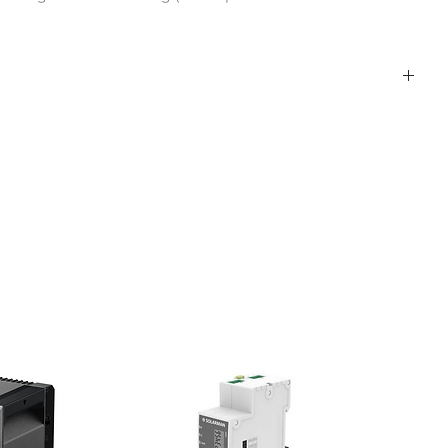
2
w/o display
nein
RS485
5,00
Ethernet
5,00
Trafolos