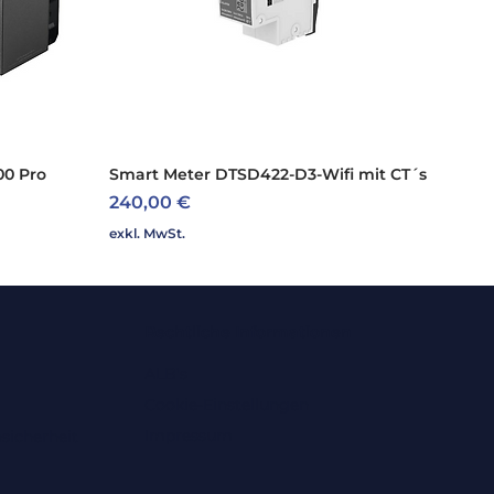
ng (kWp):
7,50
Nein
C (V):
1.000,00
3
00 Pro
Smart Meter DTSD422-D3-Wifi mit CT´s
Schnellansicht
Preis
11,50
240,00 €
exkl. MwSt.
):
97,30
98,00
Rechtliche Informationen
IP65
ALB's
Cookie-Einstellungen
Impressum
sicherheit