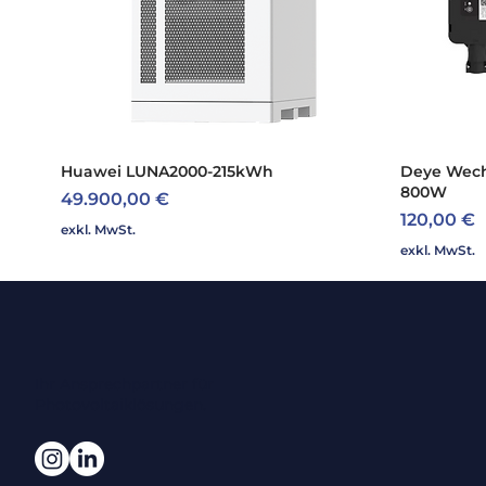
Huawei LUNA2000-215kWh
Schnellansicht
Deye Wech
800W
Preis
49.900,00 €
Preis
120,00 €
exkl. MwSt.
exkl. MwSt.
Ihr Ansprechpartner für
Photovoltaiklösungen.