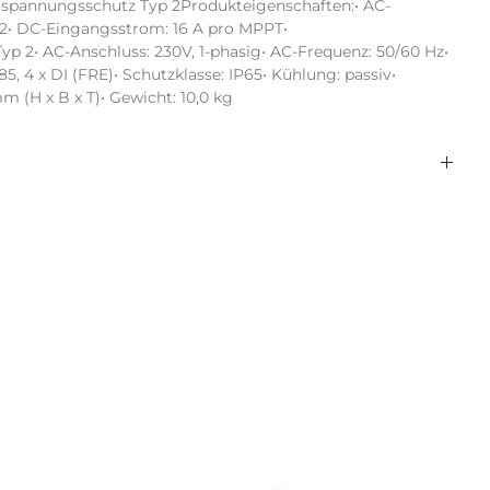
spannungsschutz Typ 2Produkteigenschaften:• AC-
 2• DC-Eingangsstrom: 16 A pro MPPT• 
 2• AC-Anschluss: 230V, 1-phasig• AC-Frequenz: 50/60 Hz• 
 4 x DI (FRE)• Schutzklasse: IP65• Kühlung: passiv• 
 (H x B x T)• Gewicht: 10,0 kg
1
with display
ja
RS485
3,68
Ethernet