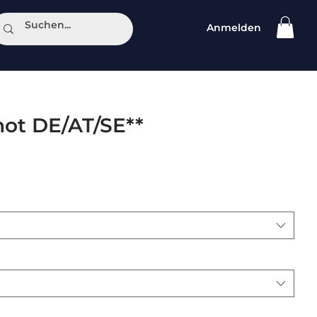
Anmelden
ntakt
not DE/AT/SE**