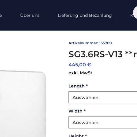
e
Über uns
Lieferung und Bezahlung
Ko
Artikelnummer: 155709
SG3.6RS-V13 **
Preis
445,00 €
exkl. MwSt.
Length
*
Auswählen
Width
*
Auswählen
Height
*