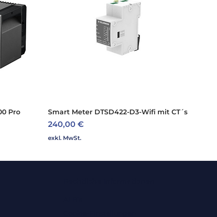
3,68
Trafolos
ng (kWp):
5,40
Ja
C (V):
600,00
ung (V):
560
00 Pro
Smart Meter DTSD422-D3-Wifi mit CT´s
Schnellansicht
Preis
1
240,00 €
exkl. MwSt.
32,00
):
97,00
Rechtliche Informationen
97,90
ALB's
IP65
Cookie-Einstellungen