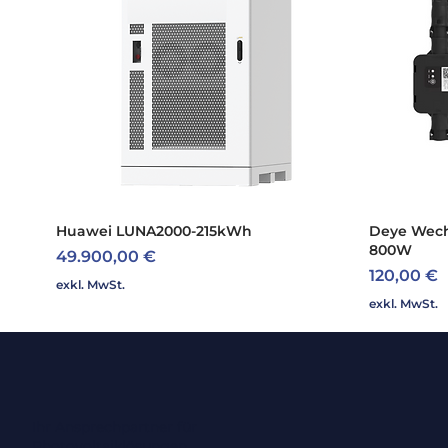
Huawei LUNA2000-215kWh
Schnellansicht
Deye Wech
800W
Preis
49.900,00 €
Preis
120,00 €
exkl. MwSt.
exkl. MwSt.
Ihr Ansprechpartner für
Photovoltaiklösungen.