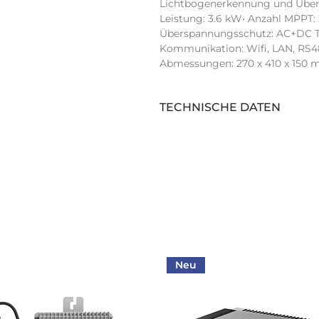
Lichtbogenerkennung und Über
Leistung: 3.6 kW• Anzahl MPPT:
Überspannungsschutz: AC+DC Typ
Kommunikation: Wifi, LAN, RS485,
Abmessungen: 270 x 410 x 150 mm
TECHNISCHE DATEN
Anzahl Stringeingänge (Stk):
Display:
Arc Fault Circuit Interrupter:
Schnittstelle 1:
AC Nennleistung (kVA):
Neu
Schnittstelle 2: