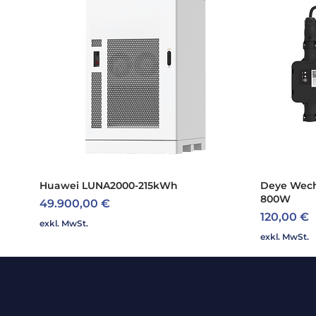
Huawei LUNA2000-215kWh
Schnellansicht
Deye Wech
800W
Preis
49.900,00 €
Preis
120,00 €
exkl. MwSt.
exkl. MwSt.