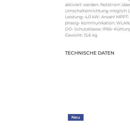
aktiviert werden• Notstrom übe
Umschalteinrichtung möglich (
Leistung: 4,0 kW• Anzahl MPPT: 
phasig• Kommunikation: WLAN, 2 x
DO• Schutzklasse: IP66• Kühlung
Gewicht: 15,6 kg
TECHNISCHE DATEN
Anzahl Stringeingänge (Stk):
Display:
Arc Fault Circuit Interrupter:
Schnittstelle 1:
AC Nennleistung (kVA):
Neu
Schnittstelle 2: