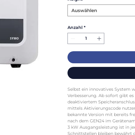
Auswählen
Anzahl
*
Selbst ein innovatives System w
Verbesserung. Ab sofort gibt es
deaktiviertem Speicheranschluss
mittels Aktivierungscode nutzen 
bekannte Version mit bereits fr
nach dem GEN24 im Gerätename
3 kW Ausgangsleistung ist in je
Schnittstellen bleiben bewährt g