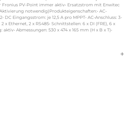
r Fronius PV-Point immer aktiv• Ersatzstrom mit Enwitec 
Aktivierung notwendig)Produkteigenschaften:• AC-
2• DC Eingangsstrom: je 12,5 A pro MPPT• AC-Anschluss: 3-
 Ethernet, 2 x RS485• Schnittstellen: 6 x DI (FRE), 6 x 
: aktiv• Abmessungen: 530 x 474 x 165 mm (H x B x T)• 
3
w/o display
nein
RS485
4,00
Ethernet