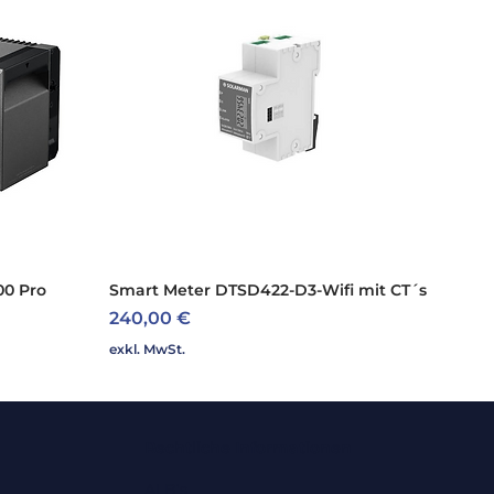
4,00
Trafolos
ng (kWp):
6,00
Ja
C (V):
1.000,00
ung (V):
800
00 Pro
Smart Meter DTSD422-D3-Wifi mit CT´s
Schnellansicht
Preis
3
240,00 €
exkl. MwSt.
25,00
):
97,20
Rechtliche Informationen
98,20
ALB's