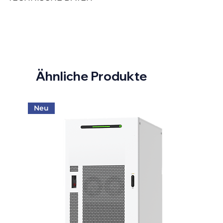
Zellchemie:
LFP
Nutzbare Kapazität (kWh):
2,30
Speichertyp:
High Voltage
Ähnliche Produkte
Neu