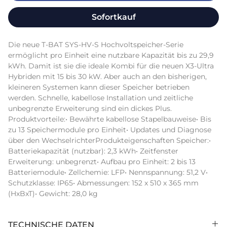
Sofortkauf
Die neue T-BAT SYS-HV-S Hochvoltspeicher-Serie 
ermöglicht pro Einheit eine nutzbare Kapazität bis zu 29,9 
kWh. Damit ist sie die ideale Kombi für die neuen X3-Ultra 
Hybriden mit 15 bis 30 kW. Aber auch an den bisherigen, 
kleineren Systemen kann dieser Speicher betrieben 
werden. Schnelle, kabellose Installation und zeitliche 
unbegrenzte Erweiterung sind ein dickes Plus. 
Produktvorteile:• Bewährte kabellose Stapelbauweise• Bis 
zu 13 Speichermodule pro Einheit• Updates und Diagnose 
über den WechselrichterProdukteigenschaften Speicher:• 
Batteriekapazität (nutzbar): 2,3 kWh• Zeitfenster 
Erweiterung: unbegrenzt• Aufbau pro Einheit: 2 bis 13 
Batteriemodule• Zellchemie: LFP• Nennspannung: 51,2 V• 
Schutzklasse: IP65• Abmessungen: 152 x 510 x 365 mm 
(HxBxT)• Gewicht: 28,0 kg
TECHNISCHE DATEN