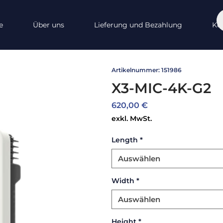
e
Über uns
Lieferung und Bezahlung
Ko
Artikelnummer: 151986
X3-MIC-4K-G2
Preis
620,00 €
exkl. MwSt.
Length
*
Auswählen
Width
*
Auswählen
Height
*