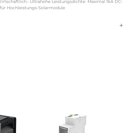
Wirtschaftlich:- Ultrahohe Leistungsdichte- Maximal 16A DC-
für Hochleistungs-Solarmodule
2
with display
nein
RS485
4,00
4,40
Trafolos
ng (kWp):
8,00