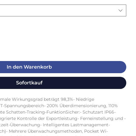
In den Warenkorb
Sofortkauf
male Wirkungsgrad beträgt 98,3%- Niedrige 
PT-Spannungsbereich- 200% Überdimensionierung, 110% 
e Schatten-Tracking-FunktionSicher:- Schutzart IP66- 
tegrierte Kontrolle der Exportleistung- Ferneinstellung und -
htzeit-Überwachung- Intelligentes Lastmanagement-
ich)- Mehrere Überwachungsmethoden, Pocket Wi-