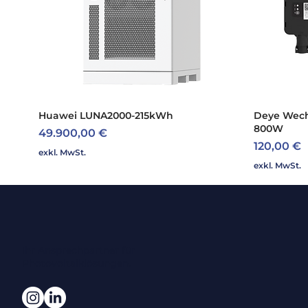
Huawei LUNA2000-215kWh
Schnellansicht
Deye Wech
800W
Preis
49.900,00 €
Preis
120,00 €
exkl. MwSt.
exkl. MwSt.
Ihr Ansprechpartner für
Photovoltaiklösungen.